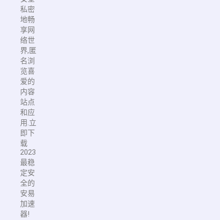
私密
地畅
享网
络世
界,匿
名浏
览喜
爱的
内容
站点
和应
用.立
即下
载
2023
最稳
定安
全的
安易
加速
器!