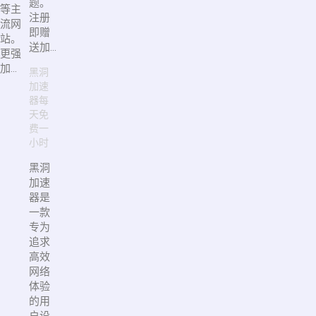
题。
等主
注册
流网
即赠
站。
送加...
更强
加...
黑洞
加速
器每
天免
费一
小时
黑洞
加速
器是
一款
专为
追求
高效
网络
体验
的用
户设