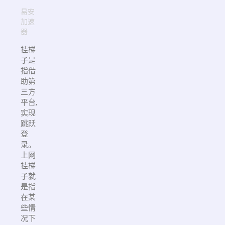
易安
加速
器
挂梯
子是
指借
助第
三方
平台,
实现
跳跃
登
录。
上网
挂梯
子就
是指
在某
些情
况下