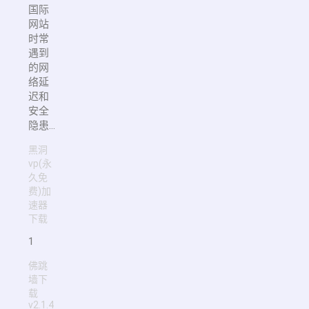
国际
网站
时常
遇到
的网
络延
迟和
安全
隐患...
黑洞
vp(永
久免
费)加
速器
下载
1
佛跳
墙下
载
v2.1.4