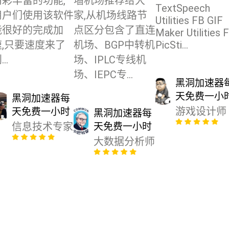
精彩丰富的功能,
墙机场推荐给大
TextSpeech
用户们使用该软件
家,从机场线路节
Utilities FB GIF
能很好的完成加
点区分包含了直连
Maker Utilities 
速,只要速度来了
机场、BGP中转机
PicSti...
..
场、IPLC专线机
场、IEPC专...
黑洞加速器
天免费一小
黑洞加速器每
游戏设计师
天免费一小时
黑洞加速器每
信息技术专家
天免费一小时
大数据分析师