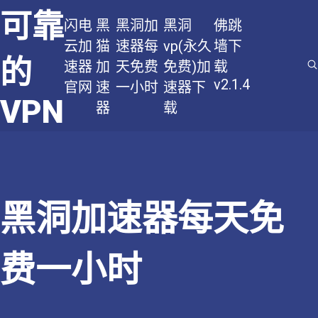
可靠
闪电
黑
黑洞加
黑洞
佛跳
云加
猫
速器每
vp(永久
墙下
的
速器
加
天免费
免费)加
载
v2.1.4
官网
速
一小时
速器下
VPN
器
载
黑洞加速器每天免
费一小时