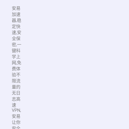
安易
加速
器,稳
定快
速,安
全保
密,一
键科
学上
网,免
费体
验不
限流
量的
无日
志高
速
VPN,
安易
让你
安全