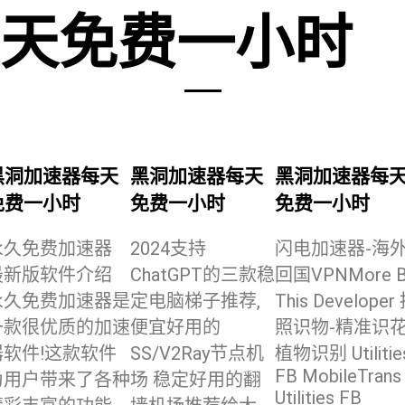
天免费一小时
黑洞加速器每天
黑洞加速器每天
黑洞加速器每
免费一小时
免费一小时
免费一小时
永久免费加速器
2024支持
闪电加速器-海
最新版软件介绍
ChatGPT的三款稳
回国VPNMore B
永久免费加速器是
定电脑梯子推荐,
This Developer
一款很优质的加速
便宜好用的
照识物-精准识
器软件!这款软件
SS/V2Ray节点机
植物识别 Utilitie
FB MobileTrans
为用户带来了各种
场 稳定好用的翻
Utilities FB