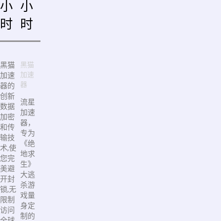
小
小
时
时
黑猫
黑猫
加速
加速
器
器的
创新
流星
数据
加速
加密
器，
和传
专为
输技
《绝
术,使
地求
您完
生》
美避
大逃
开封
杀游
锁,无
戏量
限制
身定
访问
制的
全球