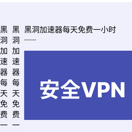
黑
黑
黑洞加速器每天免费一小时
洞
洞
加
加
速
速
器
器
每
每
天
天
免
免
费
费
一
一