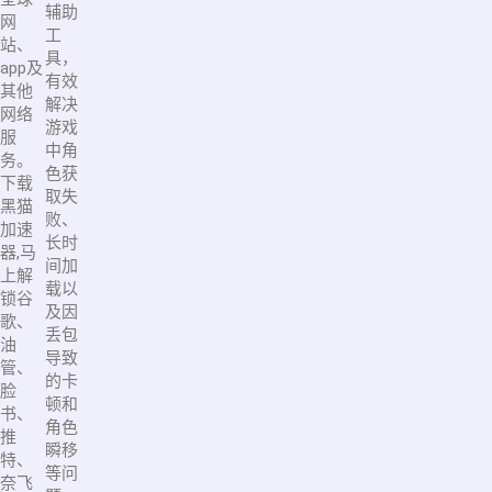
辅助
网
工
站、
具，
app及
有效
其他
解决
网络
游戏
服
中角
务。
色获
下载
取失
黑猫
败、
加速
长时
器,马
间加
上解
载以
锁谷
及因
歌、
丢包
油
导致
管、
的卡
脸
顿和
书、
角色
推
瞬移
特、
等问
奈飞