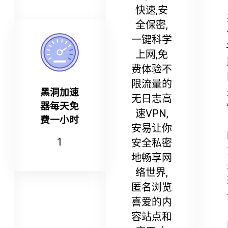
快速,安
全保密,
一键科学
上网,免
费体验不
限流量的
黑洞加速
无日志高
器每天免
速VPN,
费一小时
安易让你
1
安全私密
地畅享网
络世界,
匿名浏览
喜爱的内
容站点和