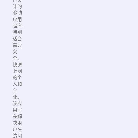
计的
移动
应用
程序,
特别
适合
需要
安
全、
快速
上网
的个
人和
企
业。
该应
用旨
在解
决用
户在
访问